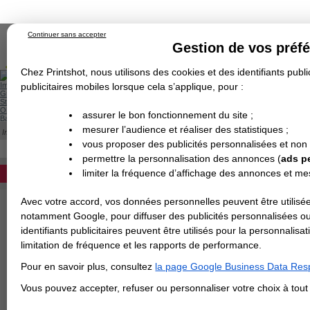
Continuer sans accepter
Gestion de vos préf
Chez Printshot, nous utilisons des cookies et des identifiants public
Impression papier
publicitaires mobiles lorsque cela s’applique, pour :
Grand Format
Stand/PLV
Objet Publicitaire
assurer le bon fonctionnement du site ;
Banderole & bâche
Enseigne
mesurer l’audience et réaliser des statistiques ;
Impression en ligne
Demande de devis
Cette catégorie est actuellement indisponib
vous proposer des publicités personnalisées et non
Echantillons
DEVIS PERSONNALISÉ
Revendeurs
permettre la personnalisation des annonces (
ads p
limiter la fréquence d’affichage des annonces et m
REVENDEURS
Avec votre accord, vos données personnelles peuvent être utilisée
Spécial Elections
notamment Google, pour diffuser des publicités personnalisées o
IMPRESSION 24H
identifiants publicitaires peuvent être utilisés pour la personnali
limitation de fréquence et les rapports de performance.
Carte de visite
Pour en savoir plus, consultez
la page Google Business Data Resp
Carterie
Carte Indéchirable
Carte de correspondance
Cartes postales
Marque-pages
Carte de Fidélité
Carte PVC
Carte & faire-part
Vous pouvez accepter, refuser ou personnaliser votre choix à tou
Flyer & Dépliant
Flyer
Flyer rond
Dépliant
Chemise à rabats
Flyer indéchirable
Affiche