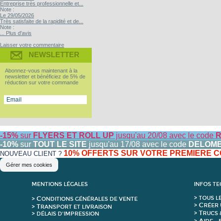
Entreprise très professionnelle et...
Note :
Le 29/05/2026
Très satisfaite de la rapidité et de...
Note :
... Plus d'avis
Laisser votre commentaire
NEWSLETTER
Abonnez-vous maintenant à la
newsletter et bénéficiez de 5% de
réduction sur votre commande
-15%
sur
FLYERS ET ROLL UP
jusqu'au 20/08 avec le code
R
-10%
sur
TOUT LE SITE
jusqu'au 17/08 avec le code
DELOM
10% OFFERTS SUR VOTRE PREMIERE
NOUVEAU CLIENT ?
Gérer mes cookies
MENTIONS LÉGALES
INFOS T
C
>
T
OUS L
>
ONDITIONS GÉNÉRALES DE VENTE
C
>
RÉER 
T
>
RANSPORT ET LIVRAISON
T
>
RUCS 
> DÉLAIS D'IMPRESSION