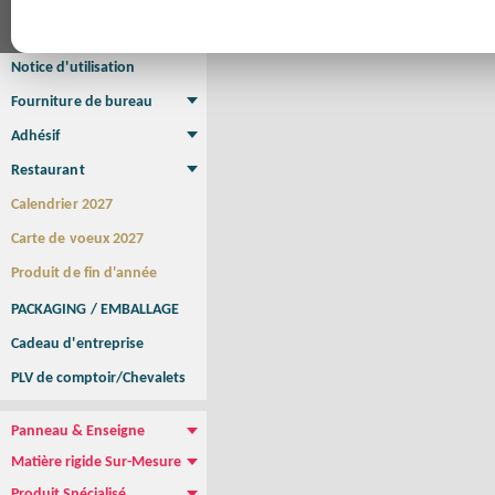
Affiche Petit Format
Affiche à l'unité
Affiche Grand Format
Brochure/Catalogue
Brochure piquée
Brochure dos carré collé
Brochure spirale
Notice d'utilisation
Fourniture de bureau
Enveloppe
Papier à lettres
Chemise à rabats
Bloc-notes encollé
Carnets Autocopiants
Magnétique sur mesure
Sous main
Adhésif
Etiquette autocollante
Sticker Rond
Adhésif sur-mesure
Sticker Vitrine
NEW !
Restaurant
Menu
Set de table
Etui à cigarettes
Porte Addition
Menu Panneau
NEW !
Calendrier 2027
Carte de voeux 2027
Produit de fin d'année
PACKAGING / EMBALLAGE
Cadeau d'entreprise
PLV de comptoir/Chevalets
Panneau & Enseigne
Panneau de chantier
Panneau immobilier
Enseigne Publicitaire
Matière rigide Sur-Mesure
Dibond
Plexiglass
PVC
Aquilux
NEW !
Produit Spécialisé