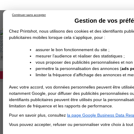
Continuer sans accepter
Gestion de vos préf
Chez Printshot, nous utilisons des cookies et des identifiants public
Impression papier
publicitaires mobiles lorsque cela s’applique, pour :
Grand Format
Stand/PLV
Objet Publicitaire
assurer le bon fonctionnement du site ;
Banderole & bâche
Enseigne
mesurer l’audience et réaliser des statistiques ;
Impression en ligne
Demande de devis
Cette catégorie est actuellement indisponib
vous proposer des publicités personnalisées et non
Echantillons
DEVIS PERSONNALISÉ
Revendeurs
permettre la personnalisation des annonces (
ads p
limiter la fréquence d’affichage des annonces et m
REVENDEURS
Avec votre accord, vos données personnelles peuvent être utilisée
Spécial Elections
notamment Google, pour diffuser des publicités personnalisées o
IMPRESSION 24H
identifiants publicitaires peuvent être utilisés pour la personnali
limitation de fréquence et les rapports de performance.
Carte de visite
Pour en savoir plus, consultez
la page Google Business Data Resp
Carterie
Carte Indéchirable
Carte de correspondance
Cartes postales
Marque-pages
Carte de Fidélité
Carte PVC
Carte & faire-part
Vous pouvez accepter, refuser ou personnaliser votre choix à tou
Flyer & Dépliant
Flyer
Flyer rond
Dépliant
Chemise à rabats
Flyer indéchirable
Affiche