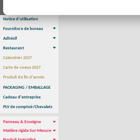
Affiche Petit Format
Affiche à l'unité
Affiche Grand Format
Brochure/Catalogue
Brochure piquée
Brochure dos carré collé
Brochure spirale
Notice d'utilisation
Fourniture de bureau
Enveloppe
Papier à lettres
Chemise à rabats
Bloc-notes encollé
Carnets Autocopiants
Magnétique sur mesure
Sous main
Adhésif
Etiquette autocollante
Sticker Rond
Adhésif sur-mesure
Sticker Vitrine
NEW !
Restaurant
Menu
Set de table
Etui à cigarettes
Porte Addition
Menu Panneau
NEW !
Calendrier 2027
Carte de voeux 2027
Produit de fin d'année
PACKAGING / EMBALLAGE
Cadeau d'entreprise
PLV de comptoir/Chevalets
Panneau & Enseigne
Panneau de chantier
Panneau immobilier
Enseigne Publicitaire
Matière rigide Sur-Mesure
Dibond
Plexiglass
PVC
Aquilux
NEW !
Produit Spécialisé