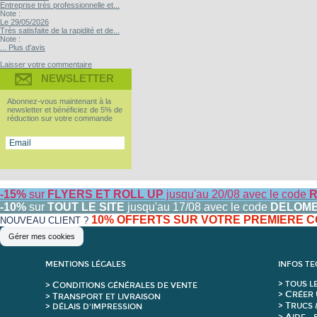
Entreprise très professionnelle et...
Note :
Le 29/05/2026
Très satisfaite de la rapidité et de...
Note :
... Plus d'avis
Laisser votre commentaire
NEWSLETTER
Abonnez-vous maintenant à la
newsletter et bénéficiez de 5% de
réduction sur votre commande
-15%
sur
FLYERS ET ROLL UP
jusqu'au 20/08 avec le code
R
-10%
sur
TOUT LE SITE
jusqu'au 17/08 avec le code
DELOM
10% OFFERTS SUR VOTRE PREMIERE
NOUVEAU CLIENT ?
Gérer mes cookies
MENTIONS LÉGALES
INFOS T
C
>
T
OUS L
>
ONDITIONS GÉNÉRALES DE VENTE
C
>
RÉER 
T
>
RANSPORT ET LIVRAISON
T
>
RUCS 
> DÉLAIS D'IMPRESSION