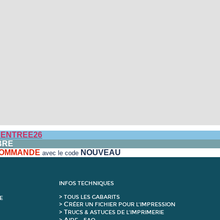
ENTREE26
BRE
 COMMANDE
NOUVEAU
avec le code
INFOS TECHNIQUES
>
T
OUS LES GABARITS
E
C
>
RÉER UN FICHIER POUR L'IMPRESSION
T
>
RUCS & ASTUCES DE L'IMPRIMERIE