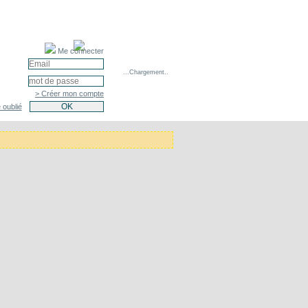
Me connecter
...Chargement..
> Créer mon compte
 oublié