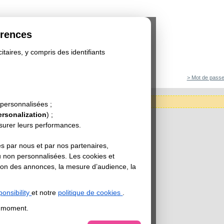
érences
itaires, y compris des identifiants
> Mot de passe
tégorie est actuellement indisponible.
 personnalisées ;
ersonalization
) ;
esurer leurs performances.
s par nous et par nos partenaires,
u non personnalisées. Les cookies et
sation des annonces, la mesure d’audience, la
onsibility
et notre
politique de cookies
.
t moment.