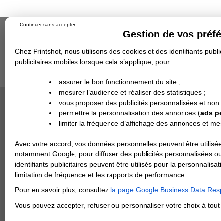
Continuer sans accepter
Gestion de vos préf
Chez Printshot, nous utilisons des cookies et des identifiants public
publicitaires mobiles lorsque cela s’applique, pour :
Impression papier
Grand Format
Stand/PLV
Objet Publicitaire
assurer le bon fonctionnement du site ;
Banderole & bâche
Enseigne
mesurer l’audience et réaliser des statistiques ;
Impression en ligne
Demande de devis
Cette ca
vous proposer des publicités personnalisées et non
Echantillons
DEVIS PERSONNALISÉ
Revendeurs
permettre la personnalisation des annonces (
ads p
limiter la fréquence d’affichage des annonces et m
REVENDEURS
Avec votre accord, vos données personnelles peuvent être utilisée
Spécial Elections
notamment Google, pour diffuser des publicités personnalisées o
IMPRESSION 24H
identifiants publicitaires peuvent être utilisés pour la personnali
limitation de fréquence et les rapports de performance.
Carte de visite
Pour en savoir plus, consultez
la page Google Business Data Resp
Carterie
Carte Indéchirable
Carte de correspondance
Cartes postales
Marque-pages
Carte de Fidélité
Carte PVC
Carte & faire-part
Vous pouvez accepter, refuser ou personnaliser votre choix à tou
Flyer & Dépliant
Flyer
Flyer rond
Dépliant
Chemise à rabats
Flyer indéchirable
Affiche