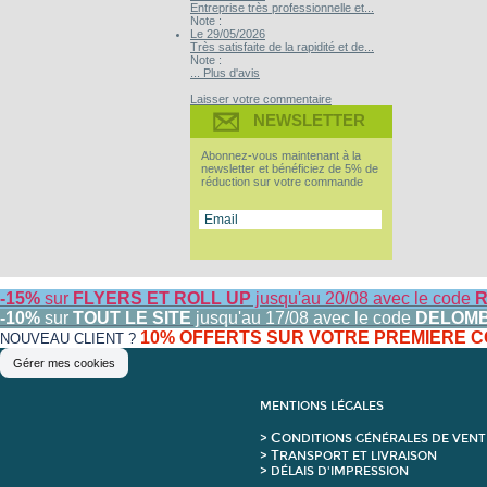
Entreprise très professionnelle et...
Note :
Le 29/05/2026
Très satisfaite de la rapidité et de...
Note :
... Plus d'avis
Laisser votre commentaire
NEWSLETTER
Abonnez-vous maintenant à la
newsletter et bénéficiez de 5% de
réduction sur votre commande
-15%
sur
FLYERS ET ROLL UP
jusqu'au 20/08 avec le code
R
-10%
sur
TOUT LE SITE
jusqu'au 17/08 avec le code
DELOM
10% OFFERTS SUR VOTRE PREMIERE
NOUVEAU CLIENT ?
Gérer mes cookies
MENTIONS LÉGALES
C
>
ONDITIONS GÉNÉRALES DE VENT
T
>
RANSPORT ET LIVRAISON
> DÉLAIS D'IMPRESSION