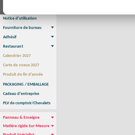
Affiche Petit Format
Affiche à l'unité
Affiche Grand Format
Brochure/Catalogue
Brochure piquée
Brochure dos carré collé
Brochure spirale
Notice d'utilisation
Fourniture de bureau
Enveloppe
Papier à lettres
Chemise à rabats
Bloc-notes encollé
Carnets Autocopiants
Magnétique sur mesure
Sous main
Adhésif
Etiquette autocollante
Sticker Rond
Adhésif sur-mesure
Sticker Vitrine
NEW !
Restaurant
Menu
Set de table
Etui à cigarettes
Porte Addition
Menu Panneau
NEW !
Calendrier 2027
Carte de voeux 2027
Produit de fin d'année
PACKAGING / EMBALLAGE
Cadeau d'entreprise
PLV de comptoir/Chevalets
Panneau & Enseigne
Panneau de chantier
Panneau immobilier
Enseigne Publicitaire
Matière rigide Sur-Mesure
Dibond
Plexiglass
PVC
Aquilux
NEW !
Produit Spécialisé