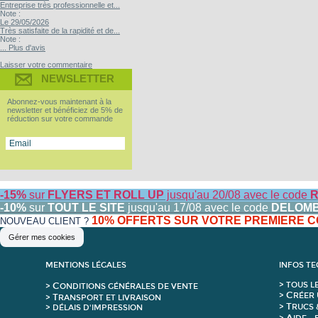
Entreprise très professionnelle et...
Note :
Le 29/05/2026
Très satisfaite de la rapidité et de...
Note :
... Plus d'avis
Laisser votre commentaire
NEWSLETTER
Abonnez-vous maintenant à la
newsletter et bénéficiez de 5% de
réduction sur votre commande
-15%
sur
FLYERS ET ROLL UP
jusqu'au 20/08 avec le code
R
-10%
sur
TOUT LE SITE
jusqu'au 17/08 avec le code
DELOM
10% OFFERTS SUR VOTRE PREMIERE
NOUVEAU CLIENT ?
Gérer mes cookies
MENTIONS LÉGALES
INFOS T
C
>
T
OUS L
>
ONDITIONS GÉNÉRALES DE VENTE
C
>
RÉER 
T
>
RANSPORT ET LIVRAISON
T
>
RUCS 
> DÉLAIS D'IMPRESSION