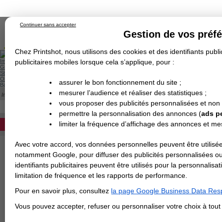
Continuer sans accepter
Gestion de vos préf
Chez Printshot, nous utilisons des cookies et des identifiants public
Impression papier
publicitaires mobiles lorsque cela s’applique, pour :
Grand Format
Stand/PLV
Objet Publicitaire
assurer le bon fonctionnement du site ;
Banderole & bâche
Enseigne
mesurer l’audience et réaliser des statistiques ;
Impression en ligne
Demande de devis
Cette catégorie est actuellement indisponib
vous proposer des publicités personnalisées et non
Echantillons
DEVIS PERSONNALISÉ
Revendeurs
permettre la personnalisation des annonces (
ads p
limiter la fréquence d’affichage des annonces et m
REVENDEURS
Avec votre accord, vos données personnelles peuvent être utilisée
Spécial Elections
notamment Google, pour diffuser des publicités personnalisées o
IMPRESSION 24H
identifiants publicitaires peuvent être utilisés pour la personnali
limitation de fréquence et les rapports de performance.
Carte de visite
Pour en savoir plus, consultez
la page Google Business Data Resp
Carterie
Carte Indéchirable
Carte de correspondance
Cartes postales
Marque-pages
Carte de Fidélité
Carte PVC
Carte & faire-part
Vous pouvez accepter, refuser ou personnaliser votre choix à tou
Flyer & Dépliant
Flyer
Flyer rond
Dépliant
Chemise à rabats
Flyer indéchirable
Affiche