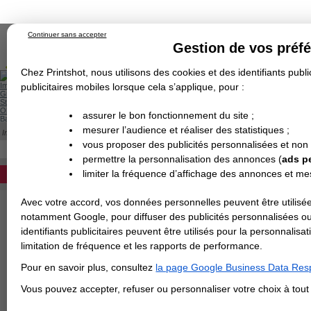
Continuer sans accepter
Gestion de vos préf
Chez Printshot, nous utilisons des cookies et des identifiants public
Impression papier
publicitaires mobiles lorsque cela s’applique, pour :
Grand Format
Stand/PLV
Objet Publicitaire
assurer le bon fonctionnement du site ;
Banderole & bâche
Enseigne
mesurer l’audience et réaliser des statistiques ;
Impression en ligne
Demande de devis
Cette catégorie est actuellement indisponib
vous proposer des publicités personnalisées et non
Echantillons
DEVIS PERSONNALISÉ
Revendeurs
permettre la personnalisation des annonces (
ads p
limiter la fréquence d’affichage des annonces et m
REVENDEURS
Avec votre accord, vos données personnelles peuvent être utilisée
Spécial Elections
notamment Google, pour diffuser des publicités personnalisées o
IMPRESSION 24H
identifiants publicitaires peuvent être utilisés pour la personnali
limitation de fréquence et les rapports de performance.
Carte de visite
Pour en savoir plus, consultez
la page Google Business Data Resp
Carterie
Carte Indéchirable
Carte de correspondance
Cartes postales
Marque-pages
Carte de Fidélité
Carte PVC
Carte & faire-part
Vous pouvez accepter, refuser ou personnaliser votre choix à tou
Flyer & Dépliant
Flyer
Flyer rond
Dépliant
Chemise à rabats
Flyer indéchirable
Affiche