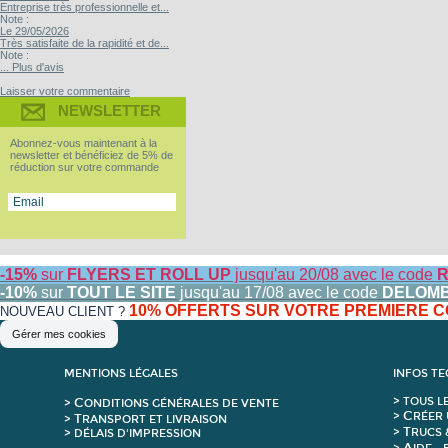
Entreprise très professionnelle et...
Note :
Le 29/05/2026
Très satisfaite de la rapidité et de...
Note :
... Plus d'avis
Laisser votre commentaire
NEWSLETTER
Abonnez-vous maintenant à la
newsletter et bénéficiez de 5% de
réduction sur votre commande
-15%
sur
FLYERS ET ROLL UP
jusqu'au 20/08 avec le code
R
-10%
sur
TOUT LE SITE
jusqu'au 17/08 avec le code
DELOM
10% OFFERTS SUR VOTRE PREMIERE
NOUVEAU CLIENT ?
Gérer mes cookies
MENTIONS LÉGALES
INFOS T
C
>
T
OUS L
>
ONDITIONS GÉNÉRALES DE VENTE
C
>
RÉER 
T
>
RANSPORT ET LIVRAISON
T
>
RUCS 
> DÉLAIS D'IMPRESSION