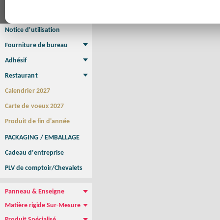
Affiche Petit Format
Affiche à l'unité
Affiche Grand Format
Brochure/Catalogue
Brochure piquée
Brochure dos carré collé
Brochure spirale
Notice d'utilisation
Fourniture de bureau
Enveloppe
Papier à lettres
Chemise à rabats
Bloc-notes encollé
Carnets Autocopiants
Magnétique sur mesure
Sous main
Adhésif
Etiquette autocollante
Sticker Rond
Adhésif sur-mesure
Sticker Vitrine
NEW !
Restaurant
Menu
Set de table
Etui à cigarettes
Porte Addition
Menu Panneau
NEW !
Calendrier 2027
Carte de voeux 2027
Produit de fin d'année
PACKAGING / EMBALLAGE
Cadeau d'entreprise
PLV de comptoir/Chevalets
Panneau & Enseigne
Panneau de chantier
Panneau immobilier
Enseigne Publicitaire
Matière rigide Sur-Mesure
Dibond
Plexiglass
PVC
Aquilux
NEW !
Produit Spécialisé