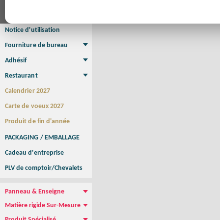
Affiche Petit Format
Affiche à l'unité
Affiche Grand Format
Brochure/Catalogue
Brochure piquée
Brochure dos carré collé
Brochure spirale
Notice d'utilisation
Fourniture de bureau
Enveloppe
Papier à lettres
Chemise à rabats
Bloc-notes encollé
Carnets Autocopiants
Magnétique sur mesure
Sous main
Adhésif
Etiquette autocollante
Sticker Rond
Adhésif sur-mesure
Sticker Vitrine
NEW !
Restaurant
Menu
Set de table
Etui à cigarettes
Porte Addition
Menu Panneau
NEW !
Calendrier 2027
Carte de voeux 2027
Produit de fin d'année
PACKAGING / EMBALLAGE
Cadeau d'entreprise
PLV de comptoir/Chevalets
Panneau & Enseigne
Panneau de chantier
Panneau immobilier
Enseigne Publicitaire
Matière rigide Sur-Mesure
Dibond
Plexiglass
PVC
Aquilux
NEW !
Produit Spécialisé