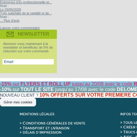
Entreprise très professionnelle et...
Note :
Le 29/05/2026
Très satisfaite de la rapidité et de...
Note :
... Plus d'avis
Laisser votre commentaire
NEWSLETTER
Abonnez-vous maintenant à la
newsletter et bénéficiez de 5% de
réduction sur votre commande
-15%
sur
FLYERS ET ROLL UP
jusqu'au 20/08 avec le code
R
-10%
sur
TOUT LE SITE
jusqu'au 17/08 avec le code
DELOM
10% OFFERTS SUR VOTRE PREMIERE
NOUVEAU CLIENT ?
Gérer mes cookies
MENTIONS LÉGALES
INFOS T
C
>
T
OUS L
>
ONDITIONS GÉNÉRALES DE VENTE
C
>
RÉER 
T
>
RANSPORT ET LIVRAISON
T
>
RUCS 
> DÉLAIS D'IMPRESSION