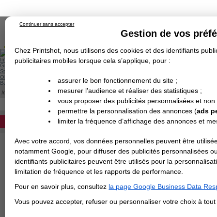
Continuer sans accepter
Gestion de vos préf
Chez Printshot, nous utilisons des cookies et des identifiants public
Impression papier
publicitaires mobiles lorsque cela s’applique, pour :
Grand Format
Stand/PLV
Objet Publicitaire
assurer le bon fonctionnement du site ;
Banderole & bâche
Enseigne
mesurer l’audience et réaliser des statistiques ;
Impression en ligne
Demande de devis
Cette catégorie est actuellement indisponib
vous proposer des publicités personnalisées et non
Echantillons
DEVIS PERSONNALISÉ
Revendeurs
permettre la personnalisation des annonces (
ads p
limiter la fréquence d’affichage des annonces et m
REVENDEURS
Avec votre accord, vos données personnelles peuvent être utilisée
Spécial Elections
notamment Google, pour diffuser des publicités personnalisées o
IMPRESSION 24H
identifiants publicitaires peuvent être utilisés pour la personnali
limitation de fréquence et les rapports de performance.
Carte de visite
Pour en savoir plus, consultez
la page Google Business Data Resp
Carterie
Carte Indéchirable
Carte de correspondance
Cartes postales
Marque-pages
Carte de Fidélité
Carte PVC
Carte & faire-part
Vous pouvez accepter, refuser ou personnaliser votre choix à tou
Flyer & Dépliant
Flyer
Flyer rond
Dépliant
Chemise à rabats
Flyer indéchirable
Affiche