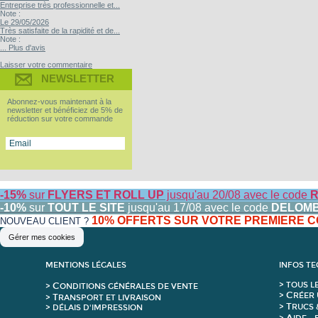
Entreprise très professionnelle et...
Note :
Le 29/05/2026
Très satisfaite de la rapidité et de...
Note :
... Plus d'avis
Laisser votre commentaire
NEWSLETTER
Abonnez-vous maintenant à la
newsletter et bénéficiez de 5% de
réduction sur votre commande
-15%
sur
FLYERS ET ROLL UP
jusqu'au 20/08 avec le code
R
-10%
sur
TOUT LE SITE
jusqu'au 17/08 avec le code
DELOM
10% OFFERTS SUR VOTRE PREMIERE
NOUVEAU CLIENT ?
Gérer mes cookies
MENTIONS LÉGALES
INFOS T
C
>
T
OUS L
>
ONDITIONS GÉNÉRALES DE VENTE
C
>
RÉER 
T
>
RANSPORT ET LIVRAISON
T
>
RUCS 
> DÉLAIS D'IMPRESSION