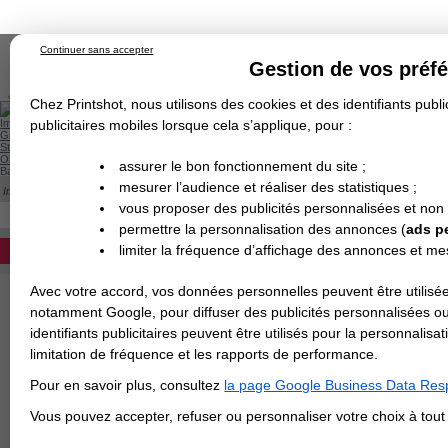
Continuer sans accepter
Gestion de vos préf
Chez Printshot, nous utilisons des cookies et des identifiants public
Impression papier
publicitaires mobiles lorsque cela s’applique, pour :
Grand Format
Stand/PLV
Objet Publicitaire
assurer le bon fonctionnement du site ;
Banderole & bâche
Enseigne
mesurer l’audience et réaliser des statistiques ;
Impression en ligne
Demande de devis
Cette catégorie est actuellement indisponib
vous proposer des publicités personnalisées et non
Echantillons
DEVIS PERSONNALISÉ
Revendeurs
permettre la personnalisation des annonces (
ads p
limiter la fréquence d’affichage des annonces et m
REVENDEURS
Avec votre accord, vos données personnelles peuvent être utilisée
Spécial Elections
notamment Google, pour diffuser des publicités personnalisées o
IMPRESSION 24H
identifiants publicitaires peuvent être utilisés pour la personnali
limitation de fréquence et les rapports de performance.
Carte de visite
Pour en savoir plus, consultez
la page Google Business Data Resp
Carterie
Carte Indéchirable
Carte de correspondance
Cartes postales
Marque-pages
Carte de Fidélité
Carte PVC
Carte & faire-part
Vous pouvez accepter, refuser ou personnaliser votre choix à tou
Flyer & Dépliant
Flyer
Flyer rond
Dépliant
Chemise à rabats
Flyer indéchirable
Affiche