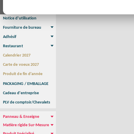
Affiche Petit Format
Affiche à l'unité
Affiche Grand Format
Brochure/Catalogue
Brochure piquée
Brochure dos carré collé
Brochure spirale
Notice d'utilisation
Fourniture de bureau
Enveloppe
Papier à lettres
Chemise à rabats
Bloc-notes encollé
Carnets Autocopiants
Magnétique sur mesure
Sous main
Adhésif
Etiquette autocollante
Sticker Rond
Adhésif sur-mesure
Sticker Vitrine
NEW !
Restaurant
Menu
Set de table
Etui à cigarettes
Porte Addition
Menu Panneau
NEW !
Calendrier 2027
Carte de voeux 2027
Produit de fin d'année
PACKAGING / EMBALLAGE
Cadeau d'entreprise
PLV de comptoir/Chevalets
Panneau & Enseigne
Panneau de chantier
Panneau immobilier
Enseigne Publicitaire
Matière rigide Sur-Mesure
Dibond
Plexiglass
PVC
Aquilux
NEW !
Produit Spécialisé