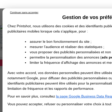
Continuer sans accepter
Gestion de vos préf
Chez Printshot, nous utilisons des cookies et des identifiants public
Impression papier
publicitaires mobiles lorsque cela s’applique, pour :
Grand Format
Stand/PLV
Objet Publicitaire
assurer le bon fonctionnement du site ;
Banderole & bâche
Enseigne
mesurer l’audience et réaliser des statistiques ;
Impression en ligne
Demande de devis
Cette catégorie est actuellement indisponib
vous proposer des publicités personnalisées et non
Echantillons
DEVIS PERSONNALISÉ
Revendeurs
permettre la personnalisation des annonces (
ads p
limiter la fréquence d’affichage des annonces et m
REVENDEURS
Avec votre accord, vos données personnelles peuvent être utilisée
Spécial Elections
notamment Google, pour diffuser des publicités personnalisées o
IMPRESSION 24H
identifiants publicitaires peuvent être utilisés pour la personnali
limitation de fréquence et les rapports de performance.
Carte de visite
Pour en savoir plus, consultez
la page Google Business Data Resp
Carterie
Carte Indéchirable
Carte de correspondance
Cartes postales
Marque-pages
Carte de Fidélité
Carte PVC
Carte & faire-part
Vous pouvez accepter, refuser ou personnaliser votre choix à tou
Flyer & Dépliant
Flyer
Flyer rond
Dépliant
Chemise à rabats
Flyer indéchirable
Affiche