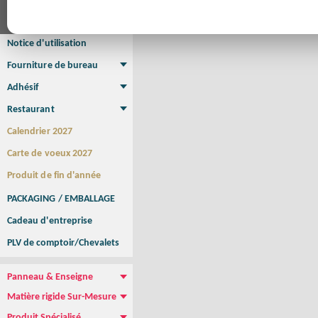
Affiche Petit Format
Affiche à l'unité
Affiche Grand Format
Brochure/Catalogue
Brochure piquée
Brochure dos carré collé
Brochure spirale
Notice d'utilisation
Fourniture de bureau
Enveloppe
Papier à lettres
Chemise à rabats
Bloc-notes encollé
Carnets Autocopiants
Magnétique sur mesure
Sous main
Adhésif
Etiquette autocollante
Sticker Rond
Adhésif sur-mesure
Sticker Vitrine
NEW !
Restaurant
Menu
Set de table
Etui à cigarettes
Porte Addition
Menu Panneau
NEW !
Calendrier 2027
Carte de voeux 2027
Produit de fin d'année
PACKAGING / EMBALLAGE
Cadeau d'entreprise
PLV de comptoir/Chevalets
Panneau & Enseigne
Panneau de chantier
Panneau immobilier
Enseigne Publicitaire
Matière rigide Sur-Mesure
Dibond
Plexiglass
PVC
Aquilux
NEW !
Produit Spécialisé