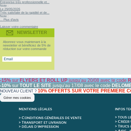
Entreprise très professionnelle et...
Note :
Le 29/05/2026
Très satisfaite de la rapidité et de...
Note :
... Plus d'avis
Laisser votre commentaire
NEWSLETTER
Abonnez-vous maintenant à la
newsletter et bénéficiez de 5% de
réduction sur votre commande
-15%
sur
FLYERS ET ROLL UP
jusqu'au 20/08 avec le code
R
-10%
sur
TOUT LE SITE
jusqu'au 17/08 avec le code
DELOM
10% OFFERTS SUR VOTRE PREMIERE
NOUVEAU CLIENT ?
Gérer mes cookies
MENTIONS LÉGALES
INFOS T
C
>
T
OUS L
>
ONDITIONS GÉNÉRALES DE VENTE
C
>
RÉER 
T
>
RANSPORT ET LIVRAISON
T
>
RUCS 
> DÉLAIS D'IMPRESSION