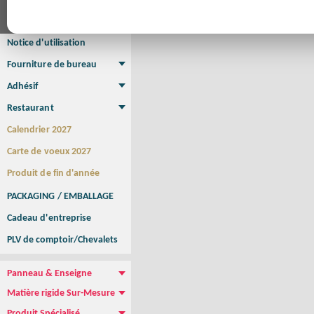
Affiche Petit Format
Affiche à l'unité
Affiche Grand Format
Brochure/Catalogue
Brochure piquée
Brochure dos carré collé
Brochure spirale
Notice d'utilisation
Fourniture de bureau
Enveloppe
Papier à lettres
Chemise à rabats
Bloc-notes encollé
Carnets Autocopiants
Magnétique sur mesure
Sous main
Adhésif
Etiquette autocollante
Sticker Rond
Adhésif sur-mesure
Sticker Vitrine
NEW !
Restaurant
Menu
Set de table
Etui à cigarettes
Porte Addition
Menu Panneau
NEW !
Calendrier 2027
Carte de voeux 2027
Produit de fin d'année
PACKAGING / EMBALLAGE
Cadeau d'entreprise
PLV de comptoir/Chevalets
Panneau & Enseigne
Panneau de chantier
Panneau immobilier
Enseigne Publicitaire
Matière rigide Sur-Mesure
Dibond
Plexiglass
PVC
Aquilux
NEW !
Produit Spécialisé