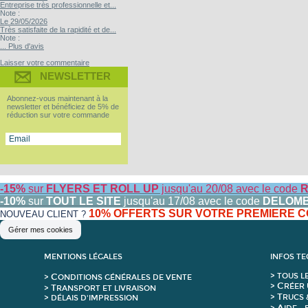
Entreprise très professionnelle et...
Note :
Le 29/05/2026
Très satisfaite de la rapidité et de...
Note :
... Plus d'avis
Laisser votre commentaire
NEWSLETTER
Abonnez-vous maintenant à la
newsletter et bénéficiez de 5% de
réduction sur votre commande
-15%
sur
FLYERS ET ROLL UP
jusqu'au 20/08 avec le code
R
-10%
sur
TOUT LE SITE
jusqu'au 17/08 avec le code
DELOM
10% OFFERTS SUR VOTRE PREMIERE
NOUVEAU CLIENT ?
Gérer mes cookies
MENTIONS LÉGALES
INFOS T
C
>
T
OUS L
>
ONDITIONS GÉNÉRALES DE VENTE
C
>
RÉER 
T
>
RANSPORT ET LIVRAISON
T
>
RUCS 
> DÉLAIS D'IMPRESSION