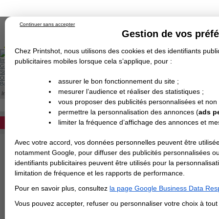
Continuer sans accepter
Gestion de vos préf
Chez Printshot, nous utilisons des cookies et des identifiants public
Impression papier
publicitaires mobiles lorsque cela s’applique, pour :
Grand Format
Stand/PLV
Objet Publicitaire
assurer le bon fonctionnement du site ;
Banderole & bâche
Enseigne
mesurer l’audience et réaliser des statistiques ;
Impression en ligne
Demande de devis
Cette catégorie est actuellement indisponib
vous proposer des publicités personnalisées et non
Echantillons
DEVIS PERSONNALISÉ
Revendeurs
permettre la personnalisation des annonces (
ads p
limiter la fréquence d’affichage des annonces et m
REVENDEURS
Avec votre accord, vos données personnelles peuvent être utilisée
Spécial Elections
notamment Google, pour diffuser des publicités personnalisées o
IMPRESSION 24H
identifiants publicitaires peuvent être utilisés pour la personnali
limitation de fréquence et les rapports de performance.
Carte de visite
Pour en savoir plus, consultez
la page Google Business Data Resp
Carterie
Carte Indéchirable
Carte de correspondance
Cartes postales
Marque-pages
Carte de Fidélité
Carte PVC
Carte & faire-part
Vous pouvez accepter, refuser ou personnaliser votre choix à tou
Flyer & Dépliant
Flyer
Flyer rond
Dépliant
Chemise à rabats
Flyer indéchirable
Affiche