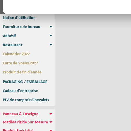
Affiche Petit Format
Affiche à l'unité
Affiche Grand Format
Brochure/Catalogue
Brochure piquée
Brochure dos carré collé
Brochure spirale
Notice d'utilisation
Fourniture de bureau
Enveloppe
Papier à lettres
Chemise à rabats
Bloc-notes encollé
Carnets Autocopiants
Magnétique sur mesure
Sous main
Adhésif
Etiquette autocollante
Sticker Rond
Adhésif sur-mesure
Sticker Vitrine
NEW !
Restaurant
Menu
Set de table
Etui à cigarettes
Porte Addition
Menu Panneau
NEW !
Calendrier 2027
Carte de voeux 2027
Produit de fin d'année
PACKAGING / EMBALLAGE
Cadeau d'entreprise
PLV de comptoir/Chevalets
Panneau & Enseigne
Panneau de chantier
Panneau immobilier
Enseigne Publicitaire
Matière rigide Sur-Mesure
Dibond
Plexiglass
PVC
Aquilux
NEW !
Produit Spécialisé