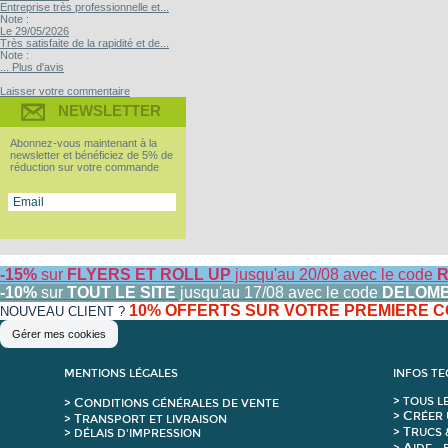
Entreprise très professionnelle et...
Note :
Le 29/05/2026
Très satisfaite de la rapidité et de...
Note :
... Plus d'avis
Laisser votre commentaire
NEWSLETTER
Abonnez-vous maintenant à la
newsletter et bénéficiez de 5% de
réduction sur votre commande
-15%
sur
FLYERS ET ROLL UP
jusqu'au 20/08 avec le code
R
-10%
sur
TOUT LE SITE
jusqu'au 17/08 avec le code
DELOM
10% OFFERTS SUR VOTRE PREMIERE
NOUVEAU CLIENT ?
Gérer mes cookies
MENTIONS LÉGALES
INFOS T
C
>
T
OUS L
>
ONDITIONS GÉNÉRALES DE VENTE
C
>
RÉER 
T
>
RANSPORT ET LIVRAISON
T
>
RUCS 
> DÉLAIS D'IMPRESSION