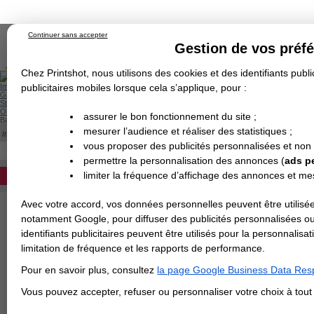
Continuer sans accepter
Gestion de vos préf
Chez Printshot, nous utilisons des cookies et des identifiants public
Impression papier
publicitaires mobiles lorsque cela s’applique, pour :
Grand Format
Stand/PLV
Objet Publicitaire
assurer le bon fonctionnement du site ;
Banderole & bâche
Enseigne
mesurer l’audience et réaliser des statistiques ;
Impression en ligne
Demande de devis
Cette catégorie est actuellement indisponib
vous proposer des publicités personnalisées et non
Echantillons
DEVIS PERSONNALISÉ
Revendeurs
permettre la personnalisation des annonces (
ads p
limiter la fréquence d’affichage des annonces et m
REVENDEURS
Avec votre accord, vos données personnelles peuvent être utilisée
Spécial Elections
notamment Google, pour diffuser des publicités personnalisées o
IMPRESSION 24H
identifiants publicitaires peuvent être utilisés pour la personnali
limitation de fréquence et les rapports de performance.
Carte de visite
Pour en savoir plus, consultez
la page Google Business Data Resp
Carterie
Carte Indéchirable
Carte de correspondance
Cartes postales
Marque-pages
Carte de Fidélité
Carte PVC
Carte & faire-part
Vous pouvez accepter, refuser ou personnaliser votre choix à tou
Flyer & Dépliant
Flyer
Flyer rond
Dépliant
Chemise à rabats
Flyer indéchirable
Affiche