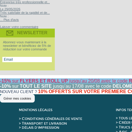
Entreprise très professionnelle et...
Note :
Le 29/05/2026
Très satisfaite de la rapidité et de...
Note :
... Plus d'avis
Laisser votre commentaire
NEWSLETTER
Abonnez-vous maintenant à la
newsletter et bénéficiez de 5% de
réduction sur votre commande
-15%
sur
FLYERS ET ROLL UP
jusqu'au 20/08 avec le code
R
-10%
sur
TOUT LE SITE
jusqu'au 17/08 avec le code
DELOM
10% OFFERTS SUR VOTRE PREMIERE
NOUVEAU CLIENT ?
Gérer mes cookies
MENTIONS LÉGALES
INFOS T
C
>
T
OUS L
>
ONDITIONS GÉNÉRALES DE VENTE
C
>
RÉER 
T
>
RANSPORT ET LIVRAISON
T
>
RUCS 
> DÉLAIS D'IMPRESSION