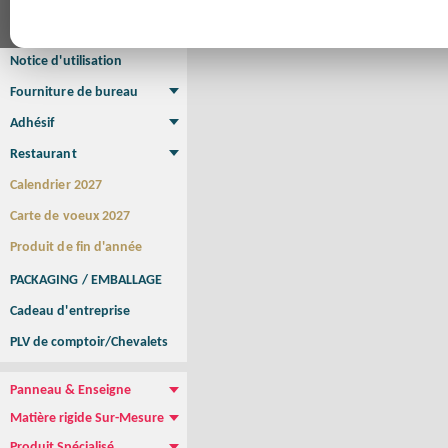
Affiche Petit Format
Affiche à l'unité
Affiche Grand Format
Brochure/Catalogue
Brochure piquée
Brochure dos carré collé
Brochure spirale
Notice d'utilisation
Fourniture de bureau
Enveloppe
Papier à lettres
Chemise à rabats
Bloc-notes encollé
Carnets Autocopiants
Magnétique sur mesure
Sous main
Adhésif
Etiquette autocollante
Sticker Rond
Adhésif sur-mesure
Sticker Vitrine
NEW !
Restaurant
Menu
Set de table
Etui à cigarettes
Porte Addition
Menu Panneau
NEW !
Calendrier 2027
Carte de voeux 2027
Produit de fin d'année
PACKAGING / EMBALLAGE
Cadeau d'entreprise
PLV de comptoir/Chevalets
Panneau & Enseigne
Panneau de chantier
Panneau immobilier
Enseigne Publicitaire
Matière rigide Sur-Mesure
Dibond
Plexiglass
PVC
Aquilux
NEW !
Produit Spécialisé