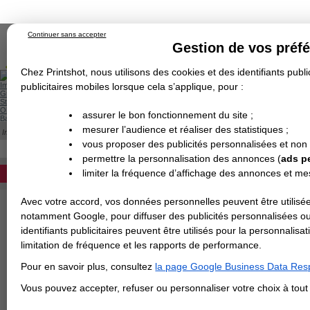
Continuer sans accepter
Gestion de vos préf
Chez Printshot, nous utilisons des cookies et des identifiants public
Impression papier
publicitaires mobiles lorsque cela s’applique, pour :
Grand Format
Stand/PLV
Objet Publicitaire
assurer le bon fonctionnement du site ;
Banderole & bâche
Enseigne
mesurer l’audience et réaliser des statistiques ;
Impression en ligne
Demande de devis
Cette catégorie est actuellement indisponib
vous proposer des publicités personnalisées et non
Echantillons
DEVIS PERSONNALISÉ
Revendeurs
permettre la personnalisation des annonces (
ads p
limiter la fréquence d’affichage des annonces et m
REVENDEURS
Avec votre accord, vos données personnelles peuvent être utilisée
Spécial Elections
notamment Google, pour diffuser des publicités personnalisées o
IMPRESSION 24H
identifiants publicitaires peuvent être utilisés pour la personnali
limitation de fréquence et les rapports de performance.
Carte de visite
Pour en savoir plus, consultez
la page Google Business Data Resp
Carterie
Carte Indéchirable
Carte de correspondance
Cartes postales
Marque-pages
Carte de Fidélité
Carte PVC
Carte & faire-part
Vous pouvez accepter, refuser ou personnaliser votre choix à tou
Flyer & Dépliant
Flyer
Flyer rond
Dépliant
Chemise à rabats
Flyer indéchirable
Affiche