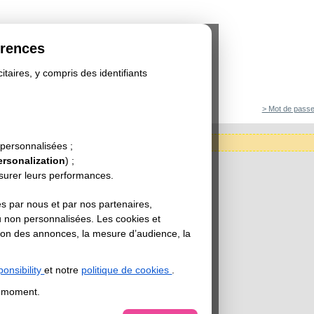
érences
itaires, y compris des identifiants
> Mot de passe
tégorie est actuellement indisponible.
 personnalisées ;
ersonalization
) ;
esurer leurs performances.
s par nous et par nos partenaires,
u non personnalisées. Les cookies et
sation des annonces, la mesure d’audience, la
onsibility
et notre
politique de cookies
.
t moment.