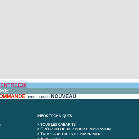
ENTREE26
BRE
 COMMANDE
NOUVEAU
avec le code
INFOS TECHNIQUES
>
T
OUS LES GABARITS
E
C
>
RÉER UN FICHIER POUR L'IMPRESSION
T
>
RUCS & ASTUCES DE L'IMPRIMERIE