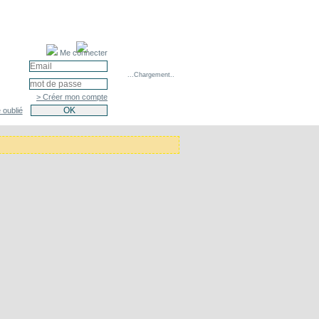
Me connecter
...Chargement..
> Créer mon compte
 oublié