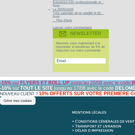
Entreprise très professionnelle et...
Note :
Le 29/05/2026
Très satisfaite de la rapidité et de...
Note :
... Plus d'avis
Laisser votre commentaire
NEWSLETTER
Abonnez-vous maintenant à la
newsletter et bénéficiez de 5% de
réduction sur votre commande
-15%
sur
FLYERS ET ROLL UP
jusqu'au 20/08 avec le code
R
-10%
sur
TOUT LE SITE
jusqu'au 17/08 avec le code
DELOM
10% OFFERTS SUR VOTRE PREMIERE
NOUVEAU CLIENT ?
Gérer mes cookies
MENTIONS LÉGALES
C
>
ONDITIONS GÉNÉRALES DE VENT
T
>
RANSPORT ET LIVRAISON
> DÉLAIS D'IMPRESSION