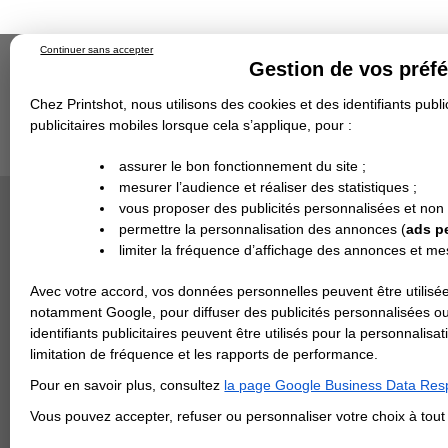
Continuer sans accepter
Gestion de vos préf
Chez Printshot, nous utilisons des cookies et des identifiants public
publicitaires mobiles lorsque cela s’applique, pour :
Impression papier
Grand Format
Stand/PLV
Objet Publicitaire
assurer le bon fonctionnement du site ;
Banderole & bâche
Enseigne
mesurer l’audience et réaliser des statistiques ;
Impression en ligne
Demande de devis
Cette ca
vous proposer des publicités personnalisées et non
Echantillons
DEVIS PERSONNALISÉ
Revendeurs
permettre la personnalisation des annonces (
ads p
limiter la fréquence d’affichage des annonces et m
REVENDEURS
Avec votre accord, vos données personnelles peuvent être utilisée
Spécial Elections
notamment Google, pour diffuser des publicités personnalisées o
IMPRESSION 24H
identifiants publicitaires peuvent être utilisés pour la personnali
limitation de fréquence et les rapports de performance.
Carte de visite
Pour en savoir plus, consultez
la page Google Business Data Resp
Carterie
Carte Indéchirable
Carte de correspondance
Cartes postales
Marque-pages
Carte de Fidélité
Carte PVC
Carte & faire-part
Vous pouvez accepter, refuser ou personnaliser votre choix à tou
Flyer & Dépliant
Flyer
Flyer rond
Dépliant
Chemise à rabats
Flyer indéchirable
Affiche