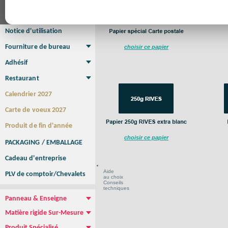
Affiche Petit Format
Affiche à l'unité
Affiche Grand Format
Brochure/Catalogue
Brochure piquée
Brochure dos carré collé
Brochure spirale
Notice d'utilisation
Fourniture de bureau
choisir ce papier
Enveloppe
Papier à lettres
Chemise à rabats
Bloc-notes encollé
Carnets Autocopiants
Magnétique sur mesure
Sous main
Adhésif
Etiquette autocollante
Sticker Rond
Adhésif sur-mesure
Sticker Vitrine
NEW !
Restaurant
Menu
Set de table
Etui à cigarettes
Porte Addition
Menu Panneau
NEW !
Calendrier 2027
Carte de voeux 2027
Produit de fin d'année
choisir ce papier
PACKAGING / EMBALLAGE
Cadeau d'entreprise
Aide
PLV de comptoir/Chevalets
au choix
Conseils
techniques
Panneau & Enseigne
Panneau de chantier
Panneau immobilier
Enseigne Publicitaire
Matière rigide Sur-Mesure
Dibond
Plexiglass
PVC
Aquilux
NEW !
Produit Spécialisé