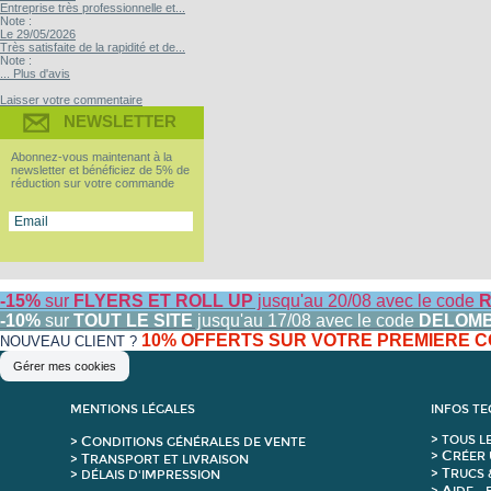
Entreprise très professionnelle et...
Note :
Le 29/05/2026
Très satisfaite de la rapidité et de...
Note :
... Plus d'avis
Laisser votre commentaire
NEWSLETTER
Abonnez-vous maintenant à la
newsletter et bénéficiez de 5% de
réduction sur votre commande
-15%
sur
FLYERS ET ROLL UP
jusqu'au 20/08 avec le code
R
-10%
sur
TOUT LE SITE
jusqu'au 17/08 avec le code
DELOM
10% OFFERTS SUR VOTRE PREMIERE
NOUVEAU CLIENT ?
Gérer mes cookies
MENTIONS LÉGALES
INFOS T
C
>
T
OUS L
>
ONDITIONS GÉNÉRALES DE VENTE
C
>
RÉER 
T
>
RANSPORT ET LIVRAISON
T
>
RUCS 
> DÉLAIS D'IMPRESSION