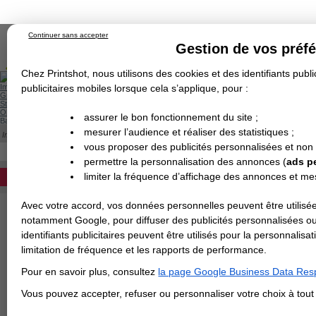
Continuer sans accepter
Gestion de vos préf
Chez Printshot, nous utilisons des cookies et des identifiants public
Impression papier
publicitaires mobiles lorsque cela s’applique, pour :
Grand Format
Stand/PLV
Objet Publicitaire
assurer le bon fonctionnement du site ;
Banderole & bâche
Enseigne
mesurer l’audience et réaliser des statistiques ;
Impression en ligne
>
IMPRESSION 24H
>
Carterie 24H
>
Carte postale 24H
>
C
Demande de devis
CARTE POSTALE PANORAMIQUE 24H
vous proposer des publicités personnalisées et non
Echantillons
DEVIS PERSONNALISÉ
Revendeurs
permettre la personnalisation des annonces (
ads p
limiter la fréquence d’affichage des annonces et m
REVENDEURS
CARTE POSTALE 10x21cm 24
Impression rapide de vos cartes post
Avec votre accord, vos données personnelles peuvent être utilisée
Spécial Elections
pelliculage - 10x21cm
: livraison en 
notamment Google, pour diffuser des publicités personnalisées o
IMPRESSION 24H
identifiants publicitaires peuvent être utilisés pour la personnali
limitation de fréquence et les rapports de performance.
Carte de visite
> CHOISIR LE PAPIER
:
Pour en savoir plus, consultez
la page Google Business Data Resp
Carterie
Carte Indéchirable
Carte de correspondance
Cartes postales
Marque-pages
Carte de Fidélité
Carte PVC
Carte & faire-part
Vous pouvez accepter, refuser ou personnaliser votre choix à tou
Flyer & Dépliant
Flyer
Flyer rond
Dépliant
Chemise à rabats
Flyer indéchirable
Affiche