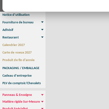
Affiche Petit Format
Affiche à l'unité
Affiche Grand Format
Brochure/Catalogue
Brochure piquée
Brochure dos carré collé
Brochure spirale
Notice d'utilisation
Fourniture de bureau
Enveloppe
Papier à lettres
Chemise à rabats
Bloc-notes encollé
Carnets Autocopiants
Magnétique sur mesure
Sous main
Adhésif
Etiquette autocollante
Sticker Rond
Adhésif sur-mesure
Sticker Vitrine
NEW !
Restaurant
Menu
Set de table
Etui à cigarettes
Porte Addition
Menu Panneau
NEW !
Calendrier 2027
Carte de voeux 2027
Produit de fin d'année
PACKAGING / EMBALLAGE
Cadeau d'entreprise
PLV de comptoir/Chevalets
Panneau & Enseigne
Panneau de chantier
Panneau immobilier
Enseigne Publicitaire
Matière rigide Sur-Mesure
Dibond
Plexiglass
PVC
Aquilux
NEW !
Produit Spécialisé