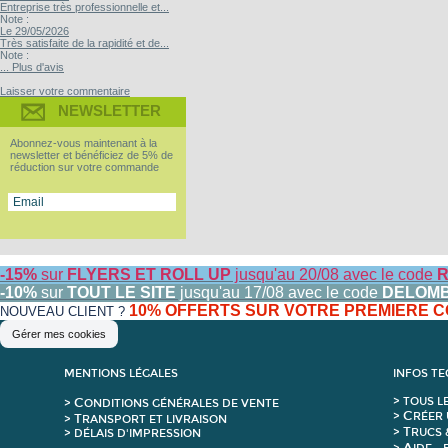
Entreprise très professionnelle et...
Note :
Le 29/05/2026
Très satisfaite de la rapidité et de...
Note :
... Plus d'avis
Laisser votre commentaire
NEWSLETTER
Abonnez-vous maintenant à la
newsletter et bénéficiez de 5% de
réduction sur votre commande
-15%
sur
FLYERS ET ROLL UP
jusqu'au 20/08 avec le code
R
-10%
sur
TOUT LE SITE
jusqu'au 17/08 avec le code
DELOM
10% OFFERTS SUR VOTRE PREMIERE
NOUVEAU CLIENT ?
Gérer mes cookies
MENTIONS LÉGALES
INFOS T
C
>
T
OUS L
>
ONDITIONS GÉNÉRALES DE VENTE
C
>
RÉER 
T
>
RANSPORT ET LIVRAISON
T
>
RUCS 
> DÉLAIS D'IMPRESSION