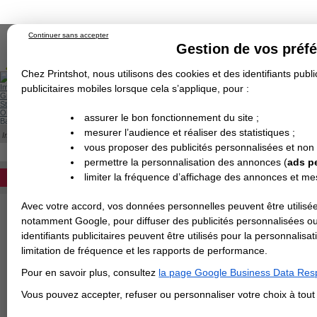
Continuer sans accepter
Gestion de vos préf
Chez Printshot, nous utilisons des cookies et des identifiants public
Impression papier
publicitaires mobiles lorsque cela s’applique, pour :
Grand Format
Stand/PLV
Objet Publicitaire
assurer le bon fonctionnement du site ;
Banderole & bâche
Enseigne
mesurer l’audience et réaliser des statistiques ;
Impression en ligne
Demande de devis
Cette catégorie est actuellement indisponib
vous proposer des publicités personnalisées et non
Echantillons
DEVIS PERSONNALISÉ
Revendeurs
permettre la personnalisation des annonces (
ads p
limiter la fréquence d’affichage des annonces et m
REVENDEURS
Avec votre accord, vos données personnelles peuvent être utilisée
Spécial Elections
notamment Google, pour diffuser des publicités personnalisées o
IMPRESSION 24H
identifiants publicitaires peuvent être utilisés pour la personnali
limitation de fréquence et les rapports de performance.
Carte de visite
Pour en savoir plus, consultez
la page Google Business Data Resp
Carterie
Carte Indéchirable
Carte de correspondance
Cartes postales
Marque-pages
Carte de Fidélité
Carte PVC
Carte & faire-part
Vous pouvez accepter, refuser ou personnaliser votre choix à tou
Flyer & Dépliant
Flyer
Flyer rond
Dépliant
Chemise à rabats
Flyer indéchirable
Affiche