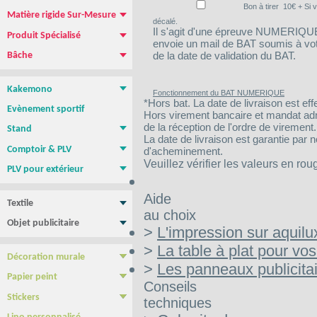
Bon à tirer
10
€ + Si 
Matière rigide Sur-Mesure
décalé.
Dibond
Plexiglass
PVC
Aquilux
NEW !
Il s'agit d'une épreuve NUMERIQUE :
Produit Spécialisé
envoie un mail de BAT soumis à votre
Magnétique pour vehicule
Film repositionnable Yupo Tako
Vinyle spécial sol
Papier peint
de la date de validation du BAT.
Bâche
Bâche PVC standard
Bâche M1 anti-feu
Bâche micro-perforée Mesh
Bâche micro-perforée M1
Bâche SANS PVC
Bâche en Tissus
Toile canvas
Kakemono
Fonctionnement du BAT NUMERIQUE
Roll-up
Photocall
Banner
Kakemono Suspendu
Produits Associés
*Hors bat. La date de livraison est eff
Evènement sportif
Hors virement bancaire et mandat admin
de la réception de l'ordre de virement.
Stand
La date de livraison est garantie par 
Stand parapluie
Stand Pop-Up
Murs d'images
Totems
Comptoir & PLV
d'acheminement.
Comptoir & borne d'accueil
PLV de comptoir/Chevalets
Présentoirs
Tables, chaises, Mange Debout
Cadre tissu tendu
NEW !
Veuillez vérifier les valeurs en rou
PLV pour extérieur
Stop trottoir Economique
Stop trottoir lesté
Roll-up double face
Tentes - Barnums
Drapeau Publicitaire - Oriflamme
Aide
Textile
au choix
Tee shirt & Polo
Sweat Shirt
Objet publicitaire
>
L'impression sur aquilu
Sac publicitaire
Mug personnalisé
Clé USB
Stylo personnalisé
Carnet personnalisé
Gamme BIC
Confiseries
>
La table à plat pour vo
Décoration murale
>
Les panneaux publicita
Poster & Affiche papier
Photo sur plexiglass
Photo sur aluminium
Photo sur PVC
Tableau imprimé Veleda
Papier peint
Conseils
Papier Peint autocollant
Papier peint Pré-encollé
Stickers
techniques
Yupo Tako : le sticker sans colle
Bubble free : Le sticker sans bulle