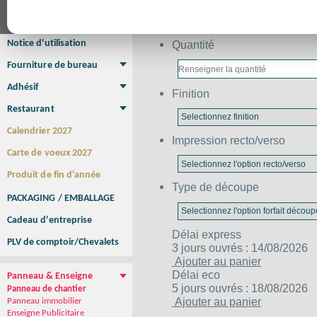
Affiche Petit Format
Affiche à l'unité
Affiche Grand Format
Brochure/Catalogue
Brochure piquée
Brochure dos carré collé
Brochure spirale
Notice d'utilisation
Quantité
Fourniture de bureau
Enveloppe
Papier à lettres
Chemise à rabats
Bloc-notes encollé
Carnets Autocopiants
Magnétique sur mesure
Sous main
Adhésif
Finition
Etiquette autocollante
Sticker Rond
Adhésif sur-mesure
Sticker Vitrine
NEW !
Restaurant
Menu
Set de table
Etui à cigarettes
Porte Addition
Menu Panneau
NEW !
Calendrier 2027
Impression recto/verso
Carte de voeux 2027
Produit de fin d'année
Type de découpe
PACKAGING / EMBALLAGE
Cadeau d'entreprise
Délai
express
PLV de comptoir/Chevalets
3 jours ouvrés : 14/08/2026
Ajouter au panier
Délai
eco
Panneau & Enseigne
5 jours ouvrés : 18/08/2026
Panneau de chantier
Ajouter au panier
Panneau immobilier
Enseigne Publicitaire