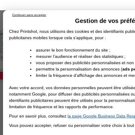
Continuer sans accepter
Gestion de vos préf
Chez Printshot, nous utilisons des cookies et des identifiants public
Impression papier
publicitaires mobiles lorsque cela s’applique, pour :
Grand Format
Stand/PLV
Objet Publicitaire
assurer le bon fonctionnement du site ;
Banderole & bâche
Enseigne
mesurer l’audience et réaliser des statistiques ;
Impression en ligne
>
Panneau & Enseigne
>
Panneau de chantier
Demande de devis
PANNEAU DE CHANTIER
vous proposer des publicités personnalisées et non
Echantillons
DEVIS PERSONNALISÉ
Revendeurs
permettre la personnalisation des annonces (
ads p
Pour consulter les tarifs des panneaux, ve
limiter la fréquence d’affichage des annonces et m
REVENDEURS
Avec votre accord, vos données personnelles peuvent être utilisée
Spécial Elections
notamment Google, pour diffuser des publicités personnalisées o
Matière
IMPRESSION 24H
identifiants publicitaires peuvent être utilisés pour la personnali
limitation de fréquence et les rapports de performance.
Carte de visite
Largeur en cm
Pour en savoir plus, consultez
la page Google Business Data Resp
Carterie
Carte Indéchirable
Carte de correspondance
Cartes postales
Marque-pages
Carte de Fidélité
Carte PVC
Carte & faire-part
Vous pouvez accepter, refuser ou personnaliser votre choix à tou
Flyer & Dépliant
Flyer
Flyer rond
Dépliant
Chemise à rabats
Flyer indéchirable
Hauteur en cm
Affiche