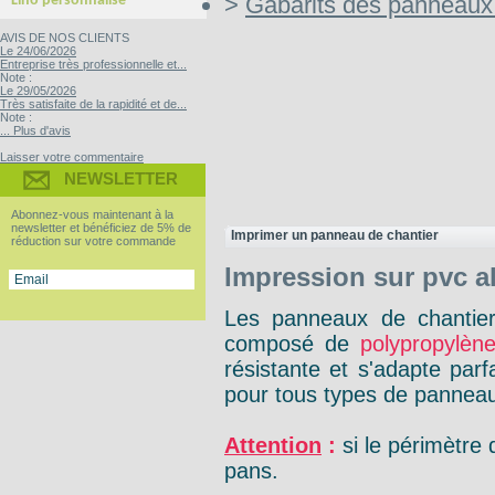
>
Gabarits des panneaux
Lino personnalisé
AVIS DE NOS CLIENTS
Le 24/06/2026
Entreprise très professionnelle et...
Note :
Le 29/05/2026
Très satisfaite de la rapidité et de...
Note :
... Plus d'avis
Laisser votre commentaire
NEWSLETTER
Abonnez-vous maintenant à la
newsletter et bénéficiez de 5% de
Imprimer un panneau de chantier
réduction sur votre commande
Impression sur pvc al
Les panneaux de chantier 
composé de
polypropylène
résistante et s'adapte parf
pour tous types de panneaux
Attention
:
si le périmètre
pans.