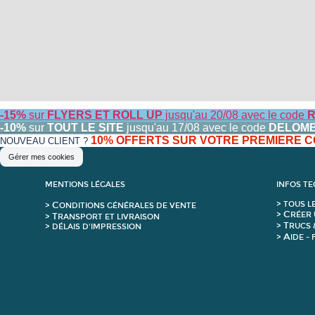
-15%
sur
FLYERS ET ROLL UP
jusqu'au 20/08 avec le code
R
-10%
sur
TOUT LE SITE
jusqu'au 17/08 avec le code
DELOM
10% OFFERTS SUR VOTRE PREMIERE
NOUVEAU CLIENT ?
Gérer mes cookies
MENTIONS LÉGALES
INFOS T
C
>
T
OUS L
>
ONDITIONS GÉNÉRALES DE VENTE
C
>
RÉER 
T
>
RANSPORT ET LIVRAISON
T
>
RUCS 
> DÉLAIS D'IMPRESSION
A
>
IDE -