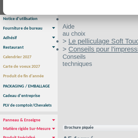
Affiche Petit Format
Affiche à l'unité
Affiche Grand Format
Brochure/Catalogue
Brochure piquée
Brochure dos carré collé
Brochure spirale
Notice d'utilisation
Aide
Fourniture de bureau
au choix
Enveloppe
Papier à lettres
Chemise à rabats
Bloc-notes encollé
Carnets Autocopiants
Magnétique sur mesure
Sous main
Adhésif
>
Le pelliculage Soft Tou
Etiquette autocollante
Sticker Rond
Adhésif sur-mesure
Sticker Vitrine
NEW !
Restaurant
>
Conseils pour l'impress
Menu
Set de table
Etui à cigarettes
Porte Addition
Menu Panneau
NEW !
Conseils
Calendrier 2027
techniques
Carte de voeux 2027
Produit de fin d'année
PACKAGING / EMBALLAGE
Cadeau d'entreprise
PLV de comptoir/Chevalets
Panneau & Enseigne
Panneau de chantier
Panneau immobilier
Enseigne Publicitaire
Brochure piquée
Matière rigide Sur-Mesure
Dibond
Plexiglass
PVC
Aquilux
NEW !
Produit Spécialisé