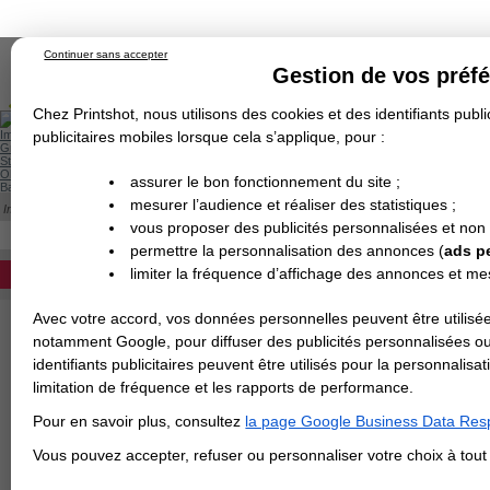
Continuer sans accepter
Gestion de vos préf
Chez Printshot, nous utilisons des cookies et des identifiants public
Impression papier
publicitaires mobiles lorsque cela s’applique, pour :
Grand Format
Stand/PLV
Objet Publicitaire
assurer le bon fonctionnement du site ;
Banderole & bâche
Enseigne
mesurer l’audience et réaliser des statistiques ;
Impression en ligne
>
Brochure/Catalogue
>
Brochure piquée
>
Brochure A5 fermé 
Demande de devis
BROCHURE A5
vous proposer des publicités personnalisées et non
Echantillons
DEVIS PERSONNALISÉ
Revendeurs
permettre la personnalisation des annonces (
ads p
Impression de votre brochure au format A5 
limiter la fréquence d’affichage des annonces et m
REVENDEURS
agraphée). Devis instantané.
Nombre de pages (couverture incluse)
Avec votre accord, vos données personnelles peuvent être utilisée
Spécial Elections
notamment Google, pour diffuser des publicités personnalisées o
IMPRESSION 24H
identifiants publicitaires peuvent être utilisés pour la personnali
Papier intérieur
limitation de fréquence et les rapports de performance.
Carte de visite
Pour en savoir plus, consultez
la page Google Business Data Resp
Carterie
Papier de couverture
Carte Indéchirable
Carte de correspondance
Cartes postales
Marque-pages
Carte de Fidélité
Carte PVC
Carte & faire-part
Vous pouvez accepter, refuser ou personnaliser votre choix à tou
Flyer & Dépliant
Flyer
Flyer rond
Dépliant
Chemise à rabats
Flyer indéchirable
Affiche
Finition de la couverture