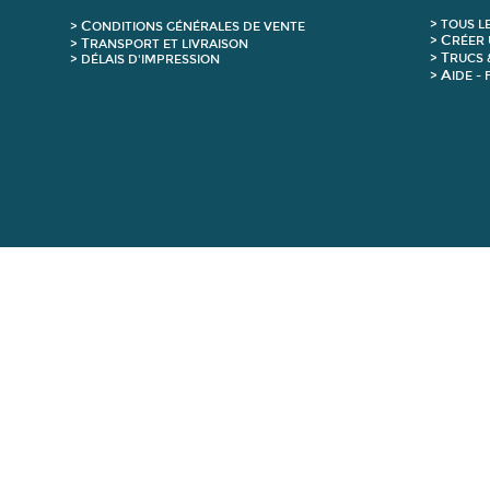
C
>
T
OUS L
>
ONDITIONS GÉNÉRALES DE VENTE
C
>
RÉER 
T
>
RANSPORT ET LIVRAISON
T
>
RUCS 
> DÉLAIS D'IMPRESSION
A
>
IDE -