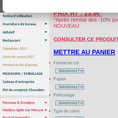
Q
Affiche Petit Format
Affiche à l'unité
Affiche Grand Format
Brochure/Catalogue
PRIX HT : 23.8€*
Brochure piquée
Brochure dos carré collé
Brochure spirale
Notice d'utilisation
*Après remise des -10% pou
Fourniture de bureau
NOUVEAU
Enveloppe
Papier à lettres
Chemise à rabats
Bloc-notes encollé
Carnets Autocopiants
Magnétique sur mesure
Sous main
Adhésif
Etiquette autocollante
Sticker Rond
Adhésif sur-mesure
Sticker Vitrine
NEW !
CONSULTER CE PRODUI
Restaurant
Menu
Set de table
Etui à cigarettes
Porte Addition
Menu Panneau
NEW !
Calendrier 2027
METTRE AU PANIER
Carte de voeux 2027
Format en cm
Produit de fin d'année
PACKAGING / EMBALLAGE
Papier
Cadeau d'entreprise
PLV de comptoir/Chevalets
Pelliculage
Panneau & Enseigne
Panneau de chantier
Panneau immobilier
Enseigne Publicitaire
Matière rigide Sur-Mesure
Type de coins
Dibond
Plexiglass
PVC
Aquilux
NEW !
Produit Spécialisé