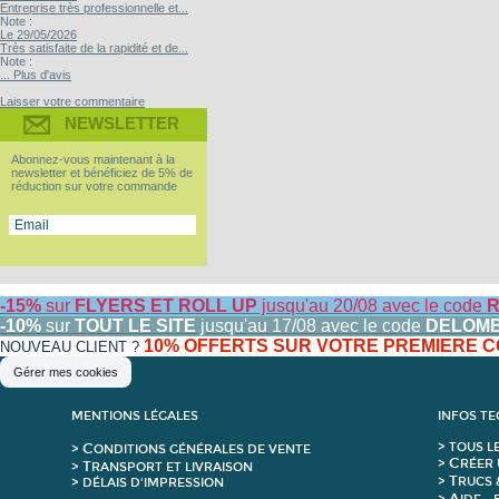
Entreprise très professionnelle et...
Note :
Le 29/05/2026
Très satisfaite de la rapidité et de...
Note :
... Plus d'avis
Laisser votre commentaire
NEWSLETTER
Abonnez-vous maintenant à la
newsletter et bénéficiez de 5% de
réduction sur votre commande
-15%
sur
FLYERS ET ROLL UP
jusqu'au 20/08 avec le code
R
-10%
sur
TOUT LE SITE
jusqu'au 17/08 avec le code
DELOM
10% OFFERTS SUR VOTRE PREMIERE
NOUVEAU CLIENT ?
Gérer mes cookies
MENTIONS LÉGALES
INFOS T
C
>
T
OUS L
>
ONDITIONS GÉNÉRALES DE VENTE
C
>
RÉER 
T
>
RANSPORT ET LIVRAISON
T
>
RUCS 
> DÉLAIS D'IMPRESSION