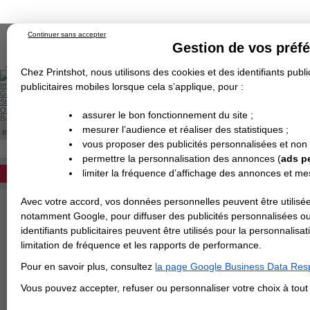
Continuer sans accepter
Gestion de vos préf
Chez Printshot, nous utilisons des cookies et des identifiants public
Impression papier
publicitaires mobiles lorsque cela s’applique, pour :
Grand Format
Stand/PLV
Objet Publicitaire
assurer le bon fonctionnement du site ;
Banderole & bâche
Enseigne
mesurer l’audience et réaliser des statistiques ;
Impression en ligne
>
Carte de visite
>
Carte de visite standard
>
Carte de visite do
Demande de devis
CARTE DE VISITE DOUBLE
vous proposer des publicités personnalisées et non
Echantillons
DEVIS PERSONNALISÉ
Revendeurs
permettre la personnalisation des annonces (
ads p
Impression d'une carte de visite plié doubl
limiter la fréquence d’affichage des annonces et m
REVENDEURS
standard ou économique.
Avec votre accord, vos données personnelles peuvent être utilisée
Spécial Elections
L
notamment Google, pour diffuser des publicités personnalisées o
IMPRESSION 24H
identifiants publicitaires peuvent être utilisés pour la personnali
F
limitation de fréquence et les rapports de performance.
Carte de visite
c
P
Pour en savoir plus, consultez
la page Google Business Data Resp
Carterie
Carte Indéchirable
Carte de correspondance
Cartes postales
Marque-pages
Carte de Fidélité
Carte PVC
Carte & faire-part
F
Vous pouvez accepter, refuser ou personnaliser votre choix à tou
Flyer & Dépliant
D
Flyer
Flyer rond
Dépliant
Chemise à rabats
Flyer indéchirable
Affiche