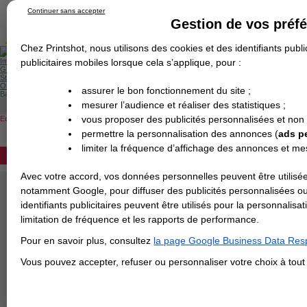
Continuer sans accepter
Gestion de vos préf
Chez Printshot, nous utilisons des cookies et des identifiants public
Impression papier
publicitaires mobiles lorsque cela s’applique, pour :
Grand Format
Stand/PLV
Objet Publicitaire
assurer le bon fonctionnement du site ;
Banderole & bâche
Enseigne
mesurer l’audience et réaliser des statistiques ;
Notice
: Undefined offset:
Demande de devis
vous proposer des publicités personnalisées et non
Echantillons
/home/users/printshot/
Revendeurs
DEVIS PERSONNALISÉ
permettre la personnalisation des annonces (
ads p
line
106
limiter la fréquence d’affichage des annonces et m
REVENDEURS
Avec votre accord, vos données personnelles peuvent être utilisée
Notice
: Undefined offset:
Spécial Elections
notamment Google, pour diffuser des publicités personnalisées o
/home/users/printshot/
identifiants publicitaires peuvent être utilisés pour la personnali
IMPRESSION 24H
266
limitation de fréquence et les rapports de performance.
Carte de visite
Pour en savoir plus, consultez
la page Google Business Data Resp
Carterie
Notice
: Undefined offset:
Carte Indéchirable
Carte de correspondance
Cartes postales
Marque-pages
Carte de Fidélité
Carte PVC
Carte & faire-part
Vous pouvez accepter, refuser ou personnaliser votre choix à tou
Flyer & Dépliant
/home/users/printshot/
Flyer
Flyer rond
Dépliant
Chemise à rabats
Flyer indéchirable
672
Affiche
Affiche Petit Format
Affiche à l'unité
Affiche Grand Format