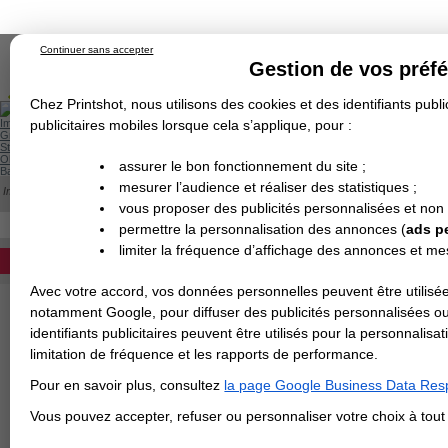
Continuer sans accepter
Gestion de vos préf
Chez Printshot, nous utilisons des cookies et des identifiants public
Impression papier
publicitaires mobiles lorsque cela s’applique, pour :
Grand Format
Stand/PLV
Objet Publicitaire
assurer le bon fonctionnement du site ;
Banderole & bâche
Enseigne
mesurer l’audience et réaliser des statistiques ;
Impression en ligne
>
Carte de visite Classique
>
8,5x5,4 - Standard - 350g couché ma
Demande de devis
vous proposer des publicités personnalisées et non
Echantillons
- 8,5X5,4 - STANDARD - 350G COUCHÉ M
Revendeurs
DEVIS PERSONNALISÉ
permettre la personnalisation des annonces (
ads p
Format en cm
limiter la fréquence d’affichage des annonces et m
REVENDEURS
Avec votre accord, vos données personnelles peuvent être utilisée
Spécial Elections
Papier
notamment Google, pour diffuser des publicités personnalisées o
identifiants publicitaires peuvent être utilisés pour la personnali
IMPRESSION 24H
limitation de fréquence et les rapports de performance.
Carte de visite
Pelliculage
Pour en savoir plus, consultez
la page Google Business Data Resp
Carterie
Carte Indéchirable
Carte de correspondance
Cartes postales
Marque-pages
Carte de Fidélité
Carte PVC
Carte & faire-part
Vous pouvez accepter, refuser ou personnaliser votre choix à tou
Type de coins
Flyer & Dépliant
Flyer
Flyer rond
Dépliant
Chemise à rabats
Flyer indéchirable