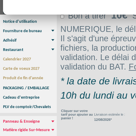
Affiche
Affiche Petit Format
Affiche à l'unité
Affiche Grand Format
10€
Brochure/Catalogue
Bon à tirer
Si
Brochure piquée
Brochure dos carré collé
Brochure spirale
Notice d'utilisation
NUMERIQUE, le délai
Fourniture de bureau
Il s'agit d'une épre
Enveloppe
Papier à lettres
Chemise à rabats
Bloc-notes encollé
Carnets Autocopiants
Magnétique sur mesure
Sous main
Adhésif
fichiers, la product
Etiquette autocollante
Sticker Rond
Adhésif sur-mesure
Sticker Vitrine
NEW !
Restaurant
validation. Le délai d
Menu
Set de table
Etui à cigarettes
Porte Addition
Menu Panneau
NEW !
Calendrier 2027
validation du BAT.
F
Carte de voeux 2027
* la date de livr
Produit de fin d'année
PACKAGING / EMBALLAGE
10h du lundi au v
Cadeau d'entreprise
PLV de comptoir/Chevalets
Cliquer sur votre
tarif pour ajouter au
Livraison estimée le :
panier !
12/08/2026*
Panneau & Enseigne
Panneau de chantier
Panneau immobilier
Enseigne Publicitaire
Matière rigide Sur-Mesure
Dibond
Plexiglass
PVC
Aquilux
NEW !