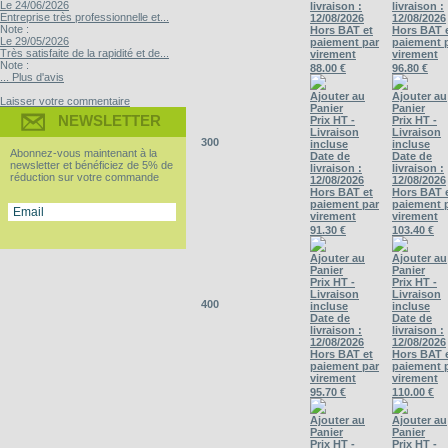
Le 24/06/2026
livraison :
livraison :
Entreprise très professionnelle et...
12/08/2026
12/08/2026
Note :
Hors BAT et
Hors BAT 
Le 29/05/2026
paiement par
paiement 
Très satisfaite de la rapidité et de...
virement
virement
Note :
88.00 €
96.80 €
... Plus d'avis
Ajouter au
Ajouter au
Laisser votre commentaire
Panier
Panier
NEWSLETTER
Prix HT -
Prix HT -
Livraison
Livraison
300
incluse
incluse
Abonnez-vous maintenant à la
Date de
Date de
newsletter et bénéficiez de 5% de
livraison :
livraison :
réduction sur votre commande
12/08/2026
12/08/2026
Hors BAT et
Hors BAT 
paiement par
paiement 
virement
virement
91.30 €
103.40 €
Ajouter au
Ajouter au
Panier
Panier
Prix HT -
Prix HT -
Livraison
Livraison
400
incluse
incluse
Date de
Date de
livraison :
livraison :
12/08/2026
12/08/2026
Hors BAT et
Hors BAT 
paiement par
paiement 
virement
virement
95.70 €
110.00 €
Ajouter au
Ajouter au
Panier
Panier
Prix HT -
Prix HT -