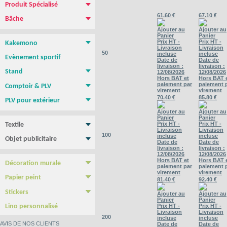
Produit Spécialisé
Magnétique pour vehicule
Film repositionnable Yupo Tako
Vinyle spécial sol
Papier peint
61.60 €
67.10 €
Bâche
Bâche PVC standard
Bâche M1 anti-feu
Bâche micro-perforée Mesh
Bâche micro-perforée M1
Bâche SANS PVC
Bâche en Tissus
Toile canvas
Ajouter au
Ajouter au
Panier
Panier
Prix HT -
Prix HT -
Kakemono
Livraison
Livraison
Roll-up
Photocall
Banner
Kakemono Suspendu
Produits Associés
50
incluse
incluse
Evènement sportif
Date de
Date de
livraison :
livraison :
Stand
12/08/2026
12/08/2026
Hors BAT et
Hors BAT 
Stand parapluie
Stand Pop-Up
Murs d'images
Totems
paiement par
paiement 
Comptoir & PLV
virement
virement
Comptoir & borne d'accueil
PLV de comptoir/Chevalets
Présentoirs
Tables, chaises, Mange Debout
Cadre tissu tendu
NEW !
70.40 €
85.80 €
PLV pour extérieur
Stop trottoir Economique
Stop trottoir lesté
Roll-up double face
Tentes - Barnums
Drapeau Publicitaire - Oriflamme
Ajouter au
Ajouter au
Panier
Panier
Prix HT -
Prix HT -
Textile
Livraison
Livraison
Tee shirt & Polo
Sweat Shirt
100
incluse
incluse
Objet publicitaire
Date de
Date de
Sac publicitaire
Mug personnalisé
Clé USB
Stylo personnalisé
Carnet personnalisé
Gamme BIC
Confiseries
livraison :
livraison :
12/08/2026
12/08/2026
Hors BAT et
Hors BAT 
Décoration murale
paiement par
paiement 
Poster & Affiche papier
Photo sur plexiglass
Photo sur aluminium
Photo sur PVC
Tableau imprimé Veleda
virement
virement
Papier peint
81.40 €
92.40 €
Papier Peint autocollant
Papier peint Pré-encollé
Stickers
Ajouter au
Ajouter au
Panier
Panier
Yupo Tako : le sticker sans colle
Bubble free : Le sticker sans bulle
Lino personnalisé
Prix HT -
Prix HT -
Livraison
Livraison
200
incluse
incluse
AVIS DE NOS CLIENTS
Date de
Date de